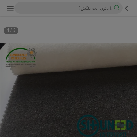
4
/
3