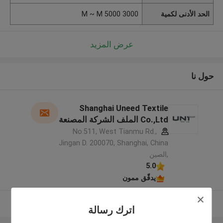
الحد الأدنى لكمية
3000 M ~ M 5000
عرض المزيد
حول نا
Shanghai Uneed Textile
Co.,Ltd الملف الشركة المصنعة
No.511, West Tianmu Rd.,
Jingan D. 200070, Shanghai, China
,الصين
5.0
يدقّق ممون
عرض المزيد
اترك رسالة