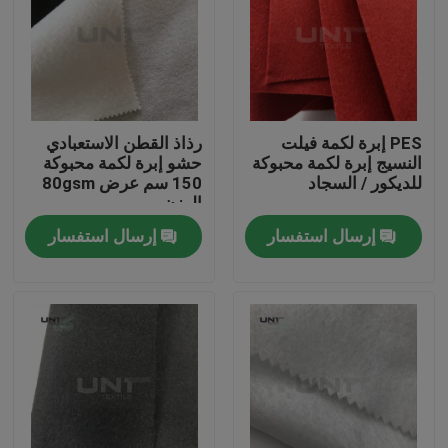
PES إبرة لكمة فيلت
رذاذ القطن الاستعبادي
النسيج إبرة لكمة محبوكة
حشو إبرة لكمة محبوكة
للديكور / السجاد
150 سم عرض 80gsm
الوزن
إرسال استفسار
إرسال استفسار
المنزل
المنتجات
عنّا