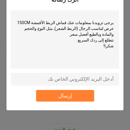
MOQ：500 متر
الأسعار：قابل للتفاوض
قماش غير محاك
افضل سعر
اتصل بنا
pp spunbond غير يحوك بناء
spunlace nonwoven بناء
بطانة بوليستر مطاطية بشعر الخيل
للصدر والكتف
اكسسوارات الملابس
MOQ：500 متر / متر
الأسعار：قابل للتفاوض
الويب منصهر
إرسال
افضل سعر
اتصل بنا
وسادات الخياطة الكتف
رئيس الأكمام لفة
عرض المزيد