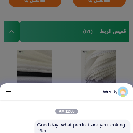
اتصل بنا
اتصل بنا
قميص الربط
(61)
قميص بوليستر بين الأكمام
قطن PA النسيج المتداخل
Wendy
والكالر مع طبقة PA
150 سم العرض المقاوم
مزدوجة النقط
للشقوق
11:00 AM
افضل سعر
افضل سعر
Good day, what product are you looking 
for?