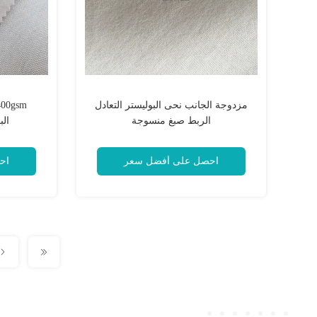
مزدوجة الجانب نحى البوليستر التعادل
الربط صبغ منسوجة
الب
احصل على أفضل سعر
اح