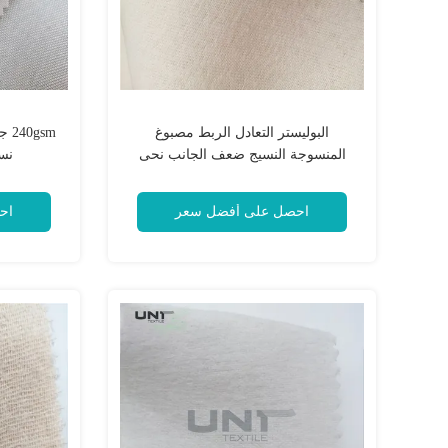
البوليستر التعادل الربط مصبوغ
gsm
المنسوجة النسيج ضعف الجانب نحى
نس
للرجال ربطة العنق
احصل على أفضل سعر
اح