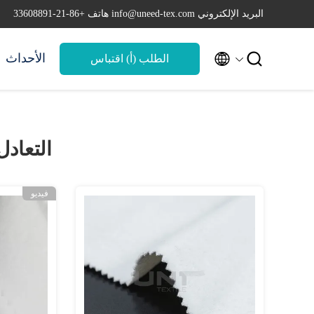
البريد الإلكتروني info@uneed-tex.com
هاتف +86-21-33608891


الأحداث
الطلب (أ) اقتباس
التعادل
فيديو