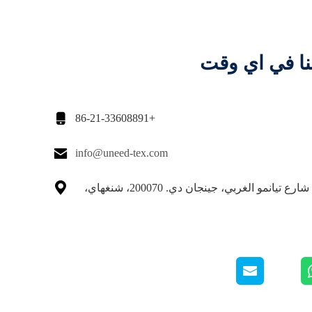
نا في اي وقت

+86-21-33608891

info@uneed-tex.com

لا، لا، لا511، شارع تيانمو الغربي، جينجان دي. 200070، شنغهاي،