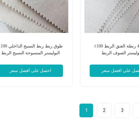
400gsm ربطة العنق الربط 100٪
طوق ربط 
وليستر الصوف الربط
البوليستر المنسوجة النسيج الربط
صل على أفضل سعر
احصل على أفضل سعر
1
2
3