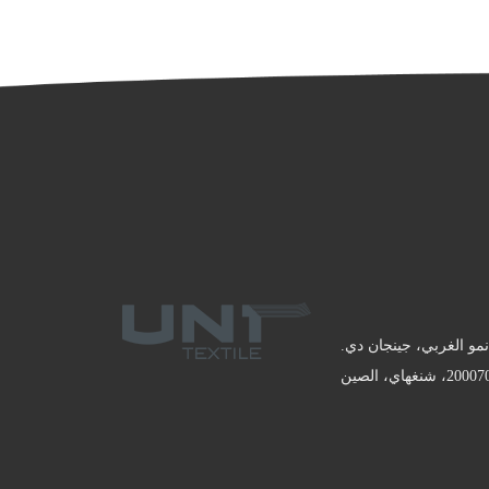
 شارع تيانمو الغربي، جينجان دي.
2000، شنغهاي، الصين