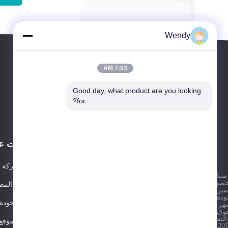
Wendy
7:53 AM
Good day, what product are you looking 
for?
الأحداث
معلومات عن
الطلب
القضايا
ملف الشركة
سياسة
(أ)
هاتف +86-21-
خصوصية
|
أخبار
جولة في المص
33608891
صين جيدة
ودة الربط
اقتباس
مراقبة الجودة
هر المورد.
فاكس 86-21-
وق الطبع
33608892
النشر ©
خريطة الموقع
2015-2026