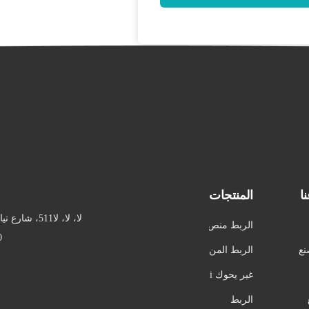
ا
المنتجات
لا، لا، لا511،
الربط منص
70
هر
نع
الربط المن
سوجة
غير يحوك i
nterline
الربط