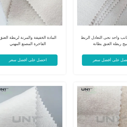
240 جانب واحد نحى التعادل الربط
المادة الخفيفة والمرنة لربطة العنق
يج ربطة العنق بطانة
الفاخرة المصنع المهني
صل على أفضل سعر
احصل على أفضل سعر