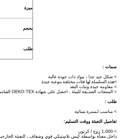
ميزة
بحجم
طلب
سمات :
> شكل جيد جدا ، مواد ذات جودة عالية
>
هذه السلسلة لها فئات مختلفة بنوعية جيدة
> مقاومة جيدة وثبات البعد
> المنتجات الصديقة للبيئة ، احصل على شهادة OEKO-TEX القياسية 100
طلب :
> مناسب لـ
سترة نسائية
تفاصيل التعبئة ووقت التسليم:
> 1،000 زوج / كرتون
داخل معبأة بواسطة كيس بلاستيكي قوي وشفاف ، التعبئة الخارجية