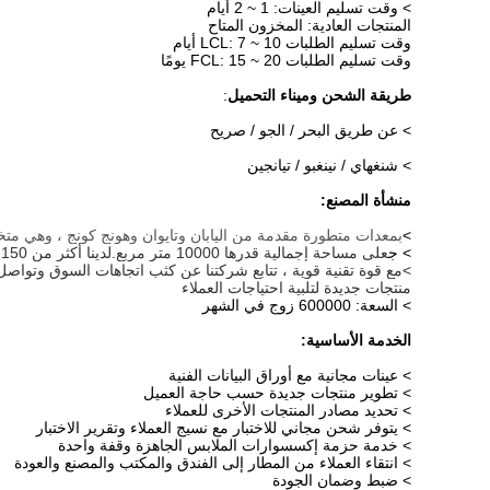
> وقت تسليم العينات: 1 ~ 2 أيام
المنتجات العادية: المخزون المتاح
وقت تسليم الطلبات LCL: 7 ~ 10 أيام
وقت تسليم الطلبات FCL: 15 ~ 20 يومًا
طريقة الشحن وميناء التحميل
:
> عن طريق البحر / الجو / صريح
> شنغهاي / نينغبو / تيانجين
منشأة المصنع:
>
بمعدات متطورة مقدمة من اليابان وتايوان وهونج كونج ، وهي م
> ج
على مساحة إجمالية قدرها 10000 متر مربع.لدينا أكثر من 150 موظفًا من بينهم 30 من كبار الفنيين
>
مع قوة تقنية قوية ، تتابع شركتنا عن كثب اتجاهات السوق وتواصل
منتجات جديدة لتلبية احتياجات العملاء
> السعة: 600000 زوج في الشهر
الخدمة الأساسية:
> عينات مجانية مع أوراق البيانات الفنية
> تطوير منتجات جديدة حسب حاجة العميل
> تحديد مصادر المنتجات الأخرى للعملاء
> يتوفر شحن مجاني للاختبار مع نسيج العملاء وتقرير الاختبار
> خدمة حزمة إكسسوارات الملابس الجاهزة وقفة واحدة
> انتقاء العملاء من المطار إلى الفندق والمكتب والمصنع والعودة
> ضبط وضمان الجودة