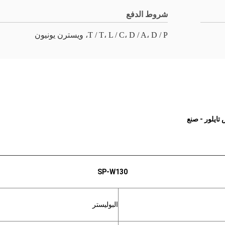
شروط الدفع
T / T، L / C، D / A، D / P، ويسترن يونيون
ايلور - صنع
SP-W130
البوليستر