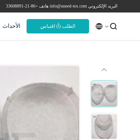
البريد الإلكتروني info@uneed-tex.com
هاتف +86-21-33608891


الأحداث
الطلب (أ) اقتباس