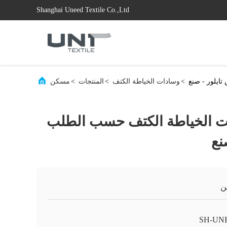
Shanghai Uneed Textile Co.,Ltd
ايلور - صنع
>
وسادات الخياطة الكتف
>
المنتجات
>
مسكن
ات الخياطة الكتف حسب الطلب
نع
ن
SH-UN