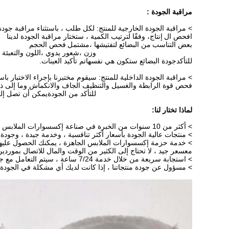
مراقبة الجودة :
> مراقبة الجودة الخارجية للمنتج: لكل طلب ، باستثناء مراقبة جودة 
افحص ال
إنتاج
، وفقًا لترتيب الكمية ، ستختار مراقبة الجودة لدينا
بعض التناسب
من البضائع لتفتيشها ،
مشتمل
فحص الحجم
وزن ،
شعور يدوي ،
اللون والتعبئة 
للتأكد
جودة البضائع ستكون هي نفسها
تم تأكيد العينات.
> مراقبة الجودة الداخلية للمنتج: سيقوم مختبرنا بإجراء الاختبار
فحص قوة الرابطة والغسيل والتنظيف الجاف والانكماش وما إلى ذل
للتأكد من الجودة
يمكن أن تصل إلى
لماذا تختار لنا:
> أكثر من 10 سنوات من الخبرة في صناعة إكسسوارات الملابس ، فريق مراقبة الجودة المحترف للغاية
> منتجات عالية الجودة بأسعار أكثر تنافسية ، وخدمة جيدة ، وجود
> خدمة حزمة إكسسوارات الملابس الجاهزة ، يمكنك الحصول عليها
مع
سعر جيد ، لا تحتاج إلى الكثير من الوقت والمال للاتصال بموردي
> استجابة سريعة من خلال خدمة 7/24 ساعة ، سيتم التعامل مع جميع الأسئلة والرسائل الإلكترونية خلال 12 ساعة.
> مسؤول عن جودة منتجاتنا ، إذا كانت لديك أي مشكلة في الجودة 