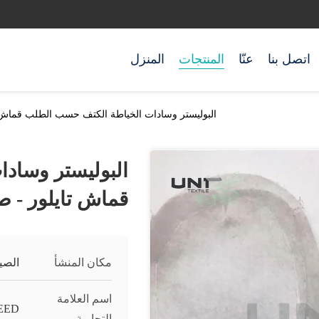
اتصل بنا
عنّا
المنتجات
المنزل
البوليستر وسادات الخياطة الكتف حسب الطلب قماش ت
البوليستر وساد
قماش تايلور - ص
مكان المنشأ
الصي
اسم العلامة
EED
التجارية