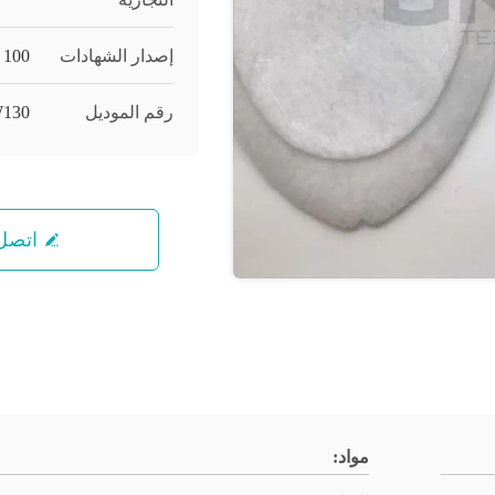
إصدار الشهادات
 100
رقم الموديل
W130
اتصل 
مواد: