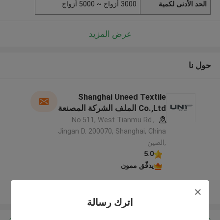
الحد الأدنى لكمية
3000 أزواج ~ 5000 أزواج
عرض المزيد
حول نا
Shanghai Uneed Textile
Co.,Ltd الملف الشركة المصنعة
No.511, West Tianmu Rd.,
Jingan D. 200070, Shanghai, China
,الصين
5.0
يدقّق ممون
عرض المزيد
اترك رسالة