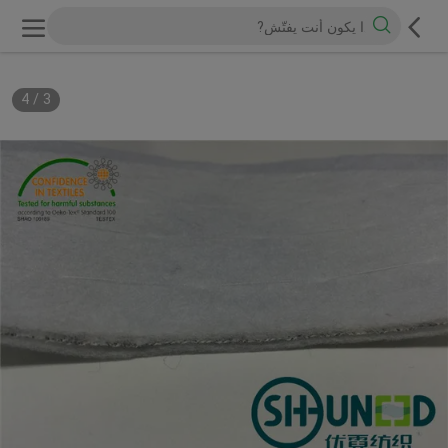
4
/
3