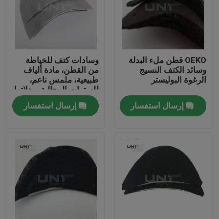
OEKO قطن ملء البدلة
وسادات كتف للخياطة
وسائد الكتف النسيج
من القطن، مادة ألياف
الرغوة البوليستر
طبيعية، ملمس ناعم،
للسترات الرجالية وبدلاتها
إرسال استفسار
إرسال استفسار
المنزل
المنتجات
عنّا