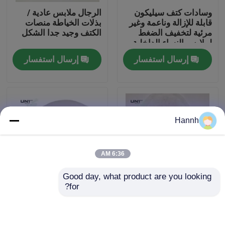
وسادات كتف سيليكون
الرجال ملابس عادية /
قابلة للإزالة وناعمة وغير
بذلات الخياطة منصات
جولة في المصنع
مرئية لتخفيف الضغط
الكتف وجيد جدا الشكل
لملابس النساء الداخلية
والبدلات
إرسال استفسار
إرسال استفسار
مراقبة الجودة
اتصل بنا
Hannh
أخبار
6:36 AM
القضايا
Good day, what product are you looking 
for?
اطلب اقتباس
الرجال سترات وسادات
OEKO - تكس الأزياء
الخياطة الكتف الأبيض
إدراج والبدلة الخياطة
القطن ايكو - ودية
منصات الكتف للنساء
الربط منصهر