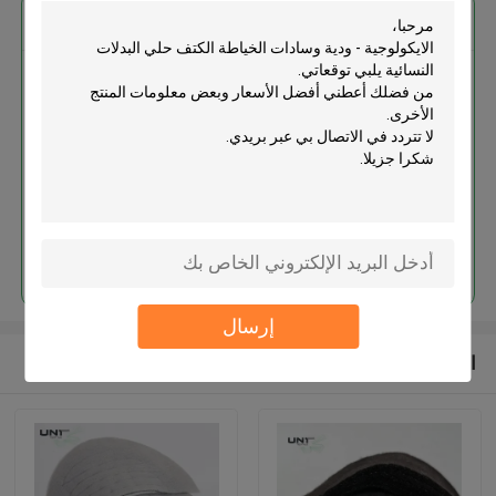
احصل على افضل سعر ل
الايكولوجية - ودية وسادات الخياطة
الكتف حلي البدلات النسائية
استمر
إرسال
المنتجات الموصى بها