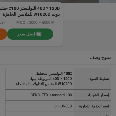
40D * 120D 
دوت W1020D للملابس الجاهزة
MOQ：3000 ~ 5000 M
الأ
افضل سعر
منتوج وصف
100٪ البوليستر المختلط
,
تسليط الضوء:
40D * 120D المربوطة بينها
,
W1020D الملابس التداولات المتداخلة
إصدار الشهادات
OEKO-TEX standard 100
اسم العلامة التجارية
SH-UNEED