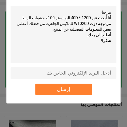
احصل على افضل سعر ل
40D * 120D البوليستر 100٪
حشوات الربط مزدوجة دوت
W1020D للملابس الجاهزة
استمر
إرسال
المنتجات الموصى بها