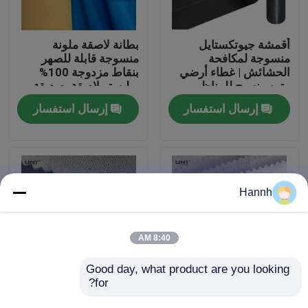
جولة في المصنع
أقمشة جيوتكستايل
بطانة لاصقة ملونة
منسوجة لمكافحة
منسوجة قابلة للصهر
الحشائش | غطاء أرضي
بنقاط مزدوجة 100%
مراقبة الجودة
متين ونسيج للمناظر
بوليستر لاصقة، صديقة
الطبيعية
للبيئة
إرسال استفسار
إرسال استفسار
اتصل بنا
أخبار
Hannh
القضايا
8:40 AM
اطلب اقتباس
Good day, what product are you looking 
for?
بطانة قبعات صينية
الحياكة الكاملة النسيج
عصرية واقتصادية لتبطين
المنسوج المدمج PA
الربط منصهر