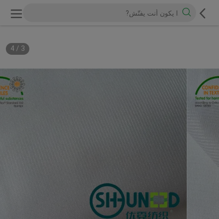
4
/
3