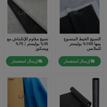
النسيج الخيط المنسوج
نسيج مقاوم للإنكماش مع
بينها 100% بوليستر
35% بوليستر / 75%
للملابس
ويسكوز
إرسال استفسار
إرسال استفسار
المنزل
المنتجات
عنّا