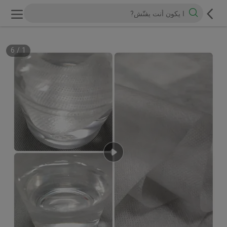
6
/
1