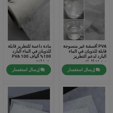
PVA أقمشة غير منسوجة
مادة داعمة للتطريز قابلة
قابلة للذوبان في الماء
للذوبان في الماء البارد
البارد لدعم التطريز
100% ألياف PVA 100
صديقة للبيئة
متر / لفة
إرسال استفسار
إرسال استفسار
المنزل
المنتجات
عنّا