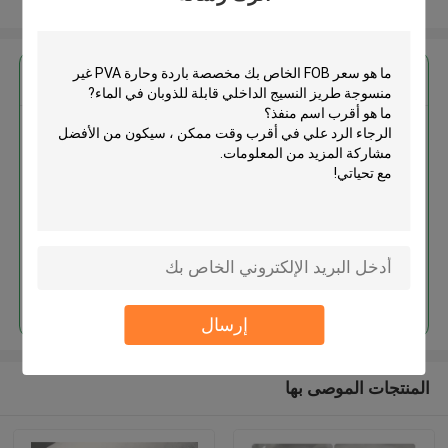
عرض المزيد
احصل على افضل سعر ل
مخصصة باردة وحارة PVA غير
منسوجة طريز النسيج الداخلي قابلة
للذوبان في الماء
استمر
إرسال
المنتجات الموصى بها