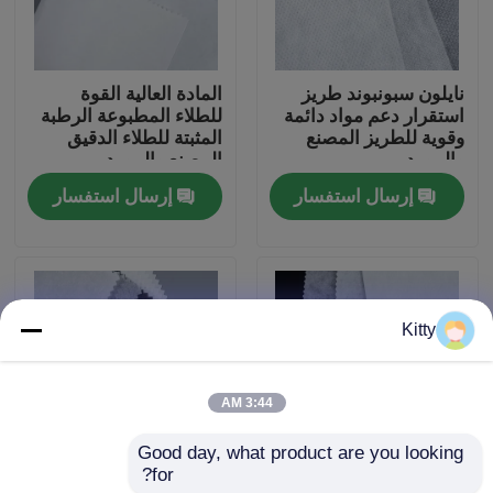
جولة في المصنع
نايلون سبونبوند طريز
المادة العالية القوة
استقرار دعم مواد دائمة
للطلاء المطبوعة الرطبة
مراقبة الجودة
وقوية للطريز المصنع
المثبتة للطلاء الدقيق
والمورد
المصنع والمورد
إرسال استفسار
إرسال استفسار
اتصل بنا
أخبار
Kitty
القضايا
3:44 AM
اطلب اقتباس
Good day, what product are you looking 
for?
مواد خفيفة وقابلة
المواد الناعمة والمتينة
الربط منصهر