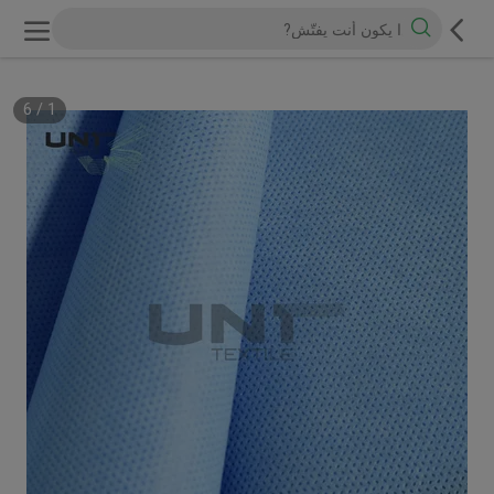
6
/
1