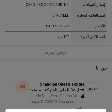
إصدار الشهادات
OEKO-TEX STANDARD 100
اسم العلامة التجارية
SH-UNEED
الأسعار
USD 1.5-2.5 /kg
الحد الأدنى لكمية
100 كلغ
عرض المزيد
حول نا
Shanghai Uneed Textile
Co.,Ltd الملف الشركة المصنعة
No.511, West Tianmu Rd.,
Jingan D. 200070, Shanghai, China
,الصين