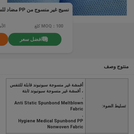
نسيج غير منسوج من PP مضاد للستاتيكية للنظافة الطبية
MOQ：100 كلغ
الأسعار：
افضل سعر
منتوج وصف
أقمشة غير منسوجة سبونبوند قابلة للتنفس
، أقمشة غير منسوجة سبونبوند ثابتة
,
Anti Static Spunbond Meltblown
تسليط الضوء:
Fabric
,
Hygiene Medical Spunbond PP
Nonwoven Fabric