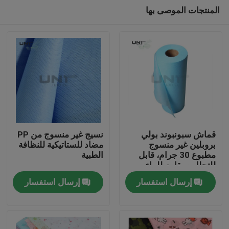
المنتجات الموصى بها
قماش سبونبوند بولي
نسيج غير منسوج من PP
بروبلين غير منسوج
مضاد للستاتيكية للنظافة
مطبوع 30 جرام، قابل
الطبية
المنزل
للتحلل ومقاوم للماء
إرسال استفسار
إرسال استفسار
المنتجات
عنّا