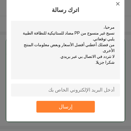
5.0
يدقّق ممون
اترك رسالة
عرض المزيد
احصل على افضل سعر ل
نسيج غير منسوج من PP مضاد
للستاتيكية للنظافة الطبية
إرسال
استمر