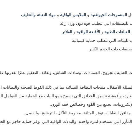
ثل
المنسوجات الجيوتقنية
و
الملابس الواقية
و
مواد التعبئة والتغليف
 للتطبيقات التي تتطلب قوة دون وزن زائد
ـ
العباءات الطبية
و
الأقنعة الواقية
و
الفلاتر
 للبيئات التي تتطلب حماية كيميائية
طبيقات ذات الحجم الكبير
جات العناية بالجروح، الضمادات، وسادات الشاش، ولفائف التعقيم نظرًا لقدرتها 
بللة للأطفال، منتجات النظافة النسائية بما في ذلك الفوط الصحية والبطانات ا
ة، وأقمشة تنسيق الحدائق التي تسمح بنمو النبات مع الحماية من العوامل البي
لإلكترونيات، تجمع بين القوة وخصائص خفة الوزن.
افن النفايات، توفر المتانة، مقاومة التآكل، الترشيح، والفصل.
مآزر التي تستخدم لمرة واحدة، والبدلات الواقية التي توفر حماية حاجز مع الحف