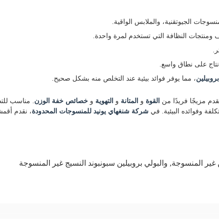
نسوجات الجيوتقنية، والملابس الواقية.
ف ومنتجات النظافة التي تستخدم لمرة واحدة.
ر.
نتاج على نطاق واسع.
بروبيلين
، مما يوفر فوائد بيئية عند التخلص منه بشكل صحيح.
قدم مزيجًا فريدًا من
القوة
و
المتانة
و
التهوية
و
خصائص خفة الوزن
. مناسب للتط
تكلفة وفوائده البيئية. في
شركة شنغهاي يونيد للمنسوجات المحدودة
، نقدم أقمش
ن غير المنسوجة
,
والبولي بروبيلين سبونبوند النسيج غير المنسوجة