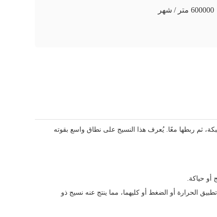
600000 متر / شهر
ة، ثم ربطها معًا. يُعرف هذا النسيج على نطاق واسع بقوته
أو حياكة.
يق الحرارة أو الضغط أو كليهما، مما ينتج عنه نسيج ذو