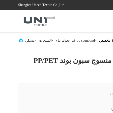
Shanghai Uneed Textile Co.,Ltd
>
pp spunbond غير يحوك بناء
>
المنتجات
>
مسكن
مورد قماش غير منسوج سبون بوند PP/PET
ن