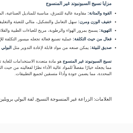
مزايا نسيج السبونبوند غير المنسوج
القوة والمتانة:
مقاومة عالية للتمزق، مناسبة للمناديل الصناعية، الم
خفيف الوزن ومرن:
سهل التعامل والتشكيل، مثالي للتعبئة والتغلي
التهوية:
يسمح بمرور الهواء والرطوبة، مريح للعباءات الطبية والفلات
فعال من حيث التكلفة:
عملية تصنيع فعالة تجعله ميسور التكلفة للإ
صديق للبيئة:
يمكن صنعه من مواد قابلة لإعادة التدوير مثل
البولي 
نسيج السبونبوند غير المنسوج
هو مادة متعددة الاستخدامات للغاية ت
مما يجعله خيارًا مفضلاً للمواد عالية الأداء نظرًا لفعاليته من حيث ال
المحددة، مما يضمن جودة وأداءً متسقين لجميع التطبيقات.
العلامات:
الزراعة غير المنسوجة النسيج
,
لفة البولي بروبلي