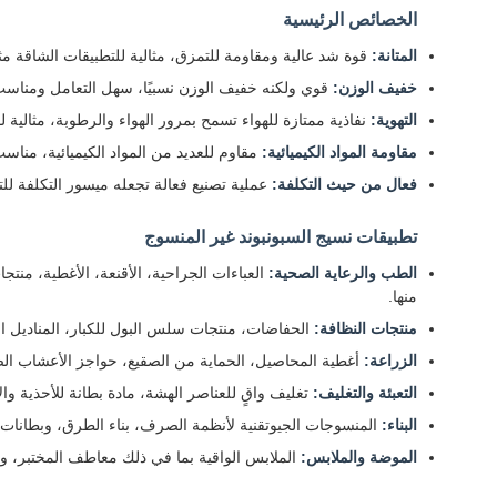
الخصائص الرئيسية
المتانة:
قوة شد عالية ومقاومة للتمزق، مثالية للتطبيقات الشاقة م
خفيف الوزن:
قوي ولكنه خفيف الوزن نسبيًا، سهل التعامل ومناسب
التهوية:
نفاذية ممتازة للهواء تسمح بمرور الهواء والرطوبة، مثالية ل
مقاومة المواد الكيميائية:
مقاوم للعديد من المواد الكيميائية، مناسب
فعال من حيث التكلفة:
عملية تصنيع فعالة تجعله ميسور التكلفة للت
تطبيقات نسيج السبونبوند غير المنسوج
الطب والرعاية الصحية:
العباءات الجراحية، الأقنعة، الأغطية، منت
منها.
منتجات النظافة:
الحفاضات، منتجات سلس البول للكبار، المناديل الم
الزراعة:
أغطية المحاصيل، الحماية من الصقيع، حواجز الأعشاب الضار
التعبئة والتغليف:
تغليف واقٍ للعناصر الهشة، مادة بطانة للأحذية وا
البناء:
المنسوجات الجيوتقنية لأنظمة الصرف، بناء الطرق، وبطانات مد
الموضة والملابس:
الملابس الواقية بما في ذلك معاطف المختبر، وال