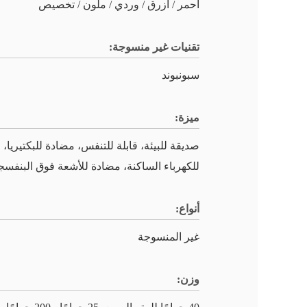
أحمر / أزرق / وردي / ملون / تخصيص
تقنيات غير منسوجة:
سبونبوند
ميزة:
صديقة للبيئة، قابلة للتنفس، مضادة للبكتيريا،
للكهرباء الساكنة، مضادة للأشعة فوق البنفسج
أنواع:
غير المنسوجة
وزن: