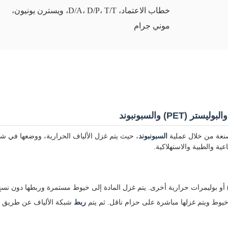
خطاب الاعتماد، D/A، D/P، T/T، ويسترن يونيون،
موني جرام
صنعة من خلال عملية
السبونبوند
، حيث يتم غزل الألياف الحرارية، ووضعها في شبك
عية والطبية والاستهلاكية.
أو بوليمرات حرارية أخرى. يتم غزل المادة إلى خيوط مستمرة وربطها دون نسج 
ى خيوط ويتم غزلها مباشرة على حزام ناقل. ثم يتم
ربط
شبكة الألياف عن طريق تطب