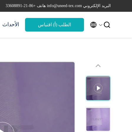
البريد الإلكتروني info@uneed-tex.com
هاتف +86-21-33608891


الأحداث
الطلب (أ) اقتباس