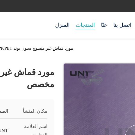
اتصل بنا
عنّا
المنتجات
المنزل
مورد قماش غير منسوج سبون بوند PP/PET مخصص
مخصص
مكان المنشأ
الصي
اسم العلامة
UNT
التجارية