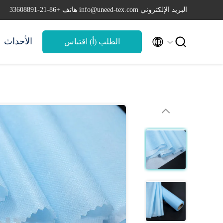
البريد الإلكتروني info@uneed-tex.com
هاتف +86-21-33608891


الأحداث
الطلب (أ) اقتباس