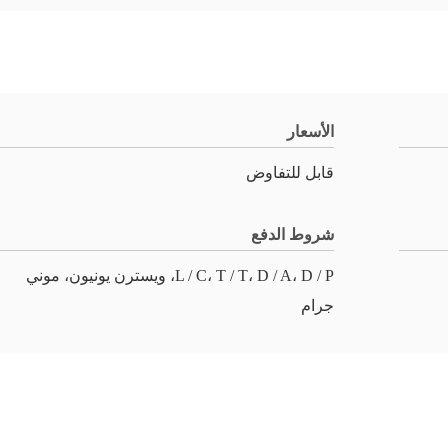
الأسعار
قابل للتفاوض
شروط الدفع
L / C، T / T، D / A، D / P، ويسترن يونيون، موني
جرام