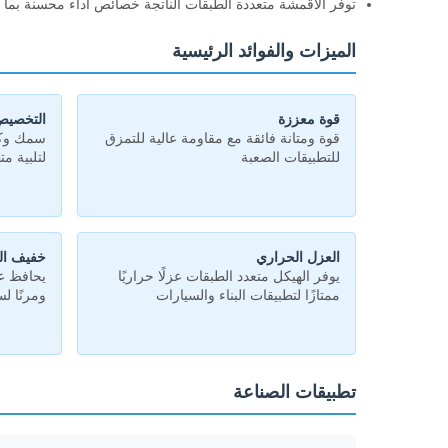
توفر الأقمشة متعددة الطبقات الناتجة خصائص أداء محسنة بما ف
الميزات والفوائد الرئيسية
قوة معززة
التخصي
قوة ومتانة فائقة مع مقاومة عالية للتمزق
سمك وكث
للتطبيقات الصعبة
لتلبية م
العزل الحراري
خفيف ال
يوفر الهيكل متعدد الطبقات عزلًا حراريًا
يحافظ عل
ممتازًا لتطبيقات البناء والسيارات
ومرنًا ل
تطبيقات الصناعة