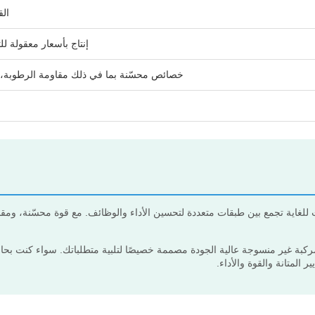
الق
إنتاج بأسعار معقولة ل
خصائص محسّنة بما في ذلك مقاومة الرطوبة، وم
 للغاية تجمع بين طبقات متعددة لتحسين الأداء والوظائف. مع قوة محسّنة، ومق
ركبة غير منسوجة عالية الجودة مصممة خصيصًا لتلبية متطلباتك. سواء كنت بحا
ر المتانة والقوة والأداء.