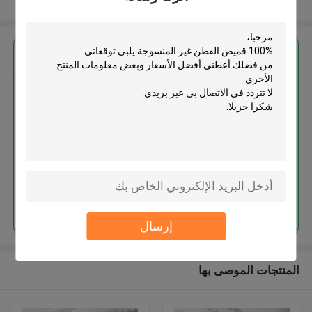
عرض المزيد
احصل على افضل سعر ل
100% قميص القطن غير المنسوجة
استمر
إرسال
المنتجات الموصى بها