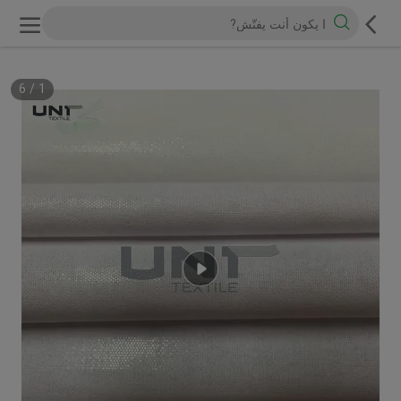
6
/
1