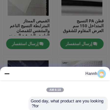
جولة في المصنع
قطن PA النسيج
القميص الممتاز
المتداخل 150 سم
المترابطة النسيج الناعم
مراقبة الجودة
العرض المقاوم للشقوق
والمتنفس للقمصان
العادية والشرفية المصنع
المباشر
إرسال استفسار
إرسال استفسار
اتصل بنا
أخبار
Hannh
القضايا
6:18 AM
اطلب اقتباس
Good day, what product are you looking 
for?
100٪ البوليستر النسيج
القميص بينها اختر من بين
الربط منصهر