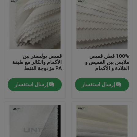
100% قطن قميص
قميص بوليستر بين
ملابس بين القميص و
الأكمام والكالر مع طبقة
القلادة و الأكمام
PA مزدوجة النقط
إرسال استفسار
إرسال استفسار
المنزل
المنتجات
عنّا