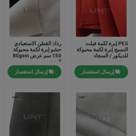
PES إبرة لكمة فيلت
رذاذ القطن الاستعبادي
النسيج إبرة لكمة محبوكة
حشو إبرة لكمة محبوكة
للديكور / السجاد
150 سم عرض 80gsm
الوزن
إرسال استفسار
إرسال استفسار
المنزل
المنتجات
عنّا