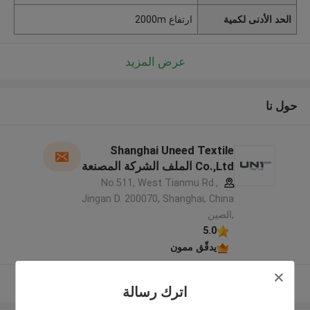
الحد الأدنى لكمية
ارتفاع 2000m
عرض المزيد
حول نا
Shanghai Uneed Textile
Co.,Ltd الملف الشركة المصنعة
No.511, West Tianmu Rd.,
Jingan D. 200070, Shanghai, China
,الصين
5.0
يدقّق ممون
عرض المزيد
اترك رسالة