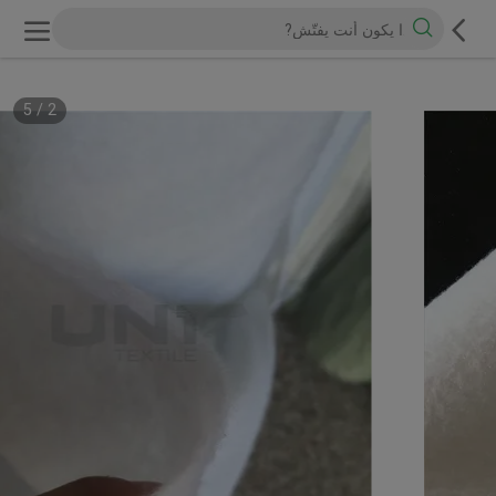
5
/
2