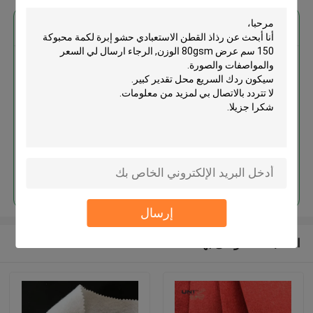
احصل على افضل سعر ل
رذاذ القطن الاستعبادي حشو إبرة
لكمة محبوكة 150 سم عرض 80gsm
الوزن
استمر
إرسال
المنتجات الموصى بها