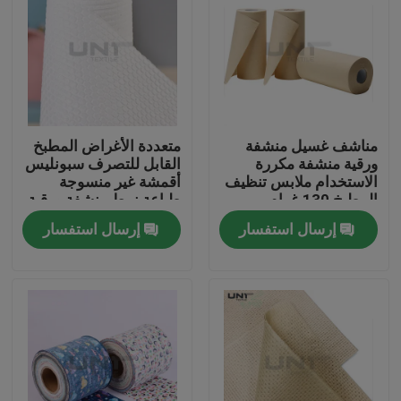
مناشف غسيل منشفة
متعددة الأغراض المطبخ
ورقية منشفة مكررة
القابل للتصرف سبونليس
الاستخدام ملابس تنظيف
أقمشة غير منسوجة
المطبخ 130 غرام
طباعة نمط منشفة ورقية
إرسال استفسار
إرسال استفسار
المنزل
المنتجات
عنّا