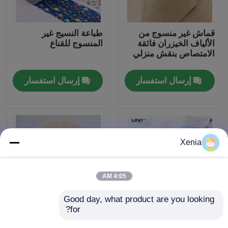
جولة في المصنع
قماش غير منسوج من
طباعة النسيج غير
الألياف الخيزران فائقة
المنسوج للقناع
الامتصاص بنقش منزلي
مراقبة الجودة
إرسال استفسار
إرسال استفسار
اتصل بنا
أخبار
Xenia
القضايا
4:05 AM
اطلب اقتباس
Good day, what product are you looking 
for?
النسيج غير المنسوج من
نسيج غير منسوج من
النمط الموجي المثقب
نسيج الخيزران
الربط منصهر