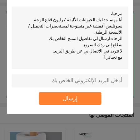
احصل على افضل سعر ل
الحيوانات الأليفة / رايون قناع الوجه
سبونليس أقمشة غير منسوجة
لمستحضرات التجميل / الأنسجة
الرطبة
استمر
إرسال
المنتجات الموصى بها