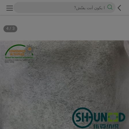
4
/
3