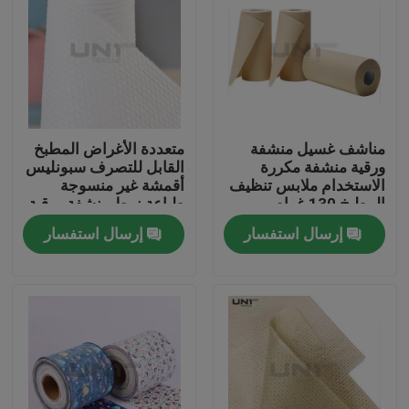
مناشف غسيل منشفة
متعددة الأغراض المطبخ
ورقية منشفة مكررة
القابل للتصرف سبونليس
الاستخدام ملابس تنظيف
أقمشة غير منسوجة
المطبخ 130 غرام
طباعة نمط منشفة ورقية
إرسال استفسار
إرسال استفسار
المنزل
المنتجات
عنّا