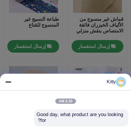
جولة في المصنع
قماش غير منسوج من
طباعة النسيج غير
الألياف الخيزران فائقة
المنسوج للقناع
الامتصاص بنقش منزلي
مراقبة الجودة
إرسال استفسار
إرسال استفسار
اتصل بنا
أخبار
Kitty
القضايا
3:30 AM
اطلب اقتباس
Good day, what product are you looking 
for?
النسيج غير المنسوج من
نسيج غير منسوج من
النمط الموجي المثقب
نسيج الخيزران
الربط منصهر