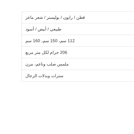
قطن / رايون / بوليستر / شعر ماعز
طبيعي / أبيض / أسود
112 سم، 150 سم، 160 سم
206 جرام لكل متر مربع
ملمس صلب وناعم، مرن
سترات وبدلات الرجال