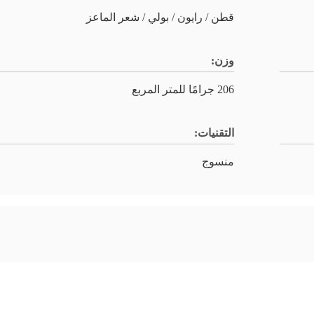
قطن / رايون / بولي / شعر الماعز
وزن:
206 جرامًا للمتر المربع
التقنيات:
منسوج