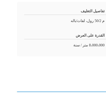
تفاصيل التغليف
م 50/2 رول، لفات/باله
القدرة على العرض
8،000،000 متر / سنة