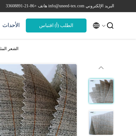
البريد الإلكتروني info@uneed-tex.com
هاتف +86-21-33608891


الأحداث
الطلب (أ) اقتباس
الشعر المث