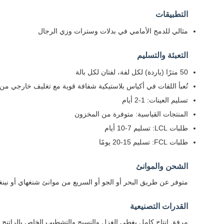
التطبيقات
مثالي للدمج الأمامي في بدلات وسترات وزي الرجال
التعبئة والتسليم
50 مترًا (ياردة) لكل لفة، لفتان لكل بالة
تُعبأ اللفات في أكياس بلاستيكية شفافة قوية مع تغليف خارجي من 
تسليم العينات: 1-2 أيام
المنتجات القياسية: متوفرة من المخزون
طلبات LCL: تسليم 7-10 أيام
طلبات FCL: تسليم 15-20 يومًا
الشحن والموانئ
متوفر عن طريق البحر أو الجو أو السريع من موانئ شنغهاي أو نينغبو
القدرات التصنيعية
مرفق إنتاج كامل يغطي الغزل والنسيج والتشطيب الخاص بالراتنج بسعة سنوية تبلغ 8 ملايين متر. تعمل من منشأة مساحتها 17000 متر مربع مع أكثر من 0