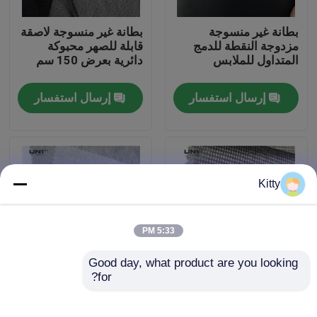
بطانة غير منسوجة
بطانة غير منسوجة لاصقة
جولة في المصنع
مزدوجة النقطة للدمج
قابلة للصهر محبوكة
المتداول للملابس
دائرية بعرض 150 سم
مراقبة الجودة
إرسال استفسار
إرسال استفسار
اتصل بنا
أخبار
Kitty
القضايا
5:33 PM
Good day, what product are you looking 
اطلب اقتباس
for?
100٪ البوليستر/البوليستر
مصنع محترف للأقمشة
اللامنسوج PES/PA غير
غير المنسوجة
المنسوجات الملابس
الربط منصهر