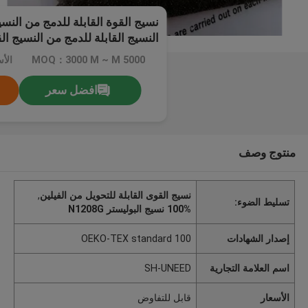
نسيج القوة القابلة للدمج من النسي
النسيج القابلة للدمج من النسيج ال
القابلة للدمج من النسيج القابلة لل
MOQ：3000 M ~ M 5000
الأ
للدمج من النسيج القابلة للدمج من 
افضل سعر
منتوج وصف
نسيج القوى القابلة للتحويل من الفيلين
,
تسليط الضوء:
100% نسيج البوليستر N1208G
إصدار الشهادات
OEKO-TEX standard 100
اسم العلامة التجارية
SH-UNEED
الأسعار
قابل للتفاوض