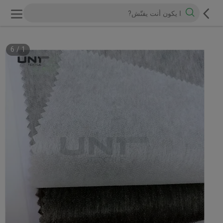
6
/
1