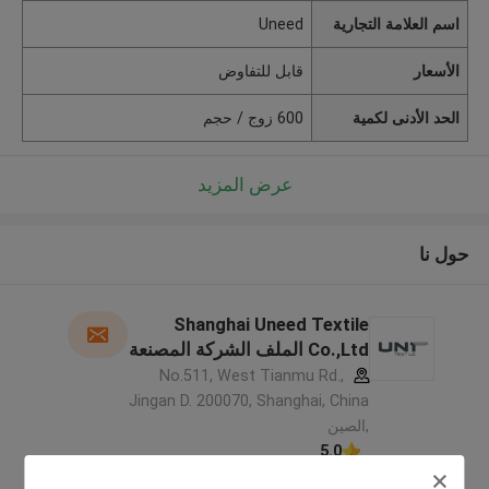
اسم العلامة التجارية
Uneed
الأسعار
قابل للتفاوض
الحد الأدنى لكمية
600 زوج / حجم
عرض المزيد
حول نا
Shanghai Uneed Textile
Co.,Ltd الملف الشركة المصنعة
No.511, West Tianmu Rd.,
Jingan D. 200070, Shanghai, China
,الصين
5.0
يدقّق ممون