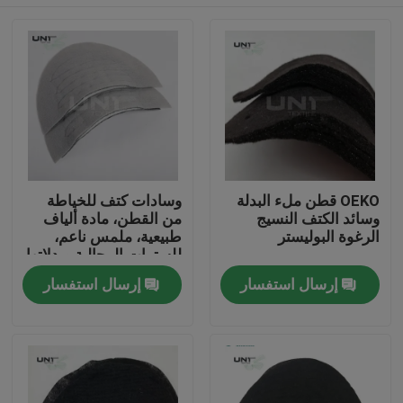
OEKO قطن ملء البدلة
وسادات كتف للخياطة
وسائد الكتف النسيج
من القطن، مادة ألياف
الرغوة البوليستر
طبيعية، ملمس ناعم،
للسترات الرجالية وبدلاتها
المنزل
إرسال استفسار
إرسال استفسار
المنتجات
عنّا