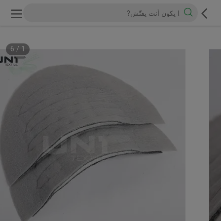
6
/
1