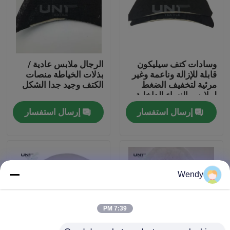
جولة في المصنع
مراقبة الجودة
وسادات كتف سيليكون
الرجال ملابس عادية /
قابلة للإزالة وناعمة وغير
بذلات الخياطة منصات
مرئية لتخفيف الضغط
الكتف وجيد جدا الشكل
اتصل بنا
لملابس النساء الداخلية
والبدلات
إرسال استفسار
إرسال استفسار
أخبار
القضايا
Wendy
اطلب اقتباس
7:39 PM
الربط منصهر