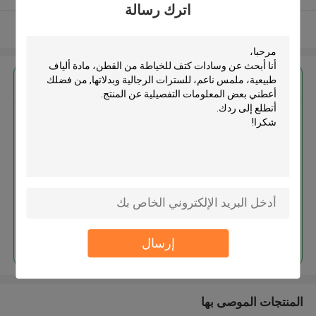
اترك رسالة
عرض المزيد
احصل على افضل سعر ل
وسادات كتف للخياطة من القطن،
مادة ألياف طبيعية، ملمس ناعم،
للسترات الرجالية وبدلاتها
استمر
إرسال
المنتجات الموصى بها