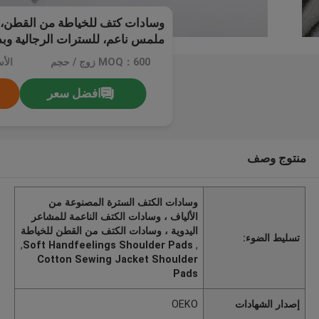
وسادات كتف للخياطة من القطن، م
ملمس ناعم، للسترات الرجالية وبدل
MOQ：600 زوج / حجم
الأ
افضل سعر
منتوج وصف
وسادات الكتف السترة المصنوعة من
الألياف ، وسادات الكتف الناعمة للمشاعر
اليدوية ، وسادات الكتف من القطن للخياطة
تسليط الضوء:
,
Soft Handfeelings Shoulder Pads
,
Cotton Sewing Jacket Shoulder
Pads
إصدار الشهادات
OEKO