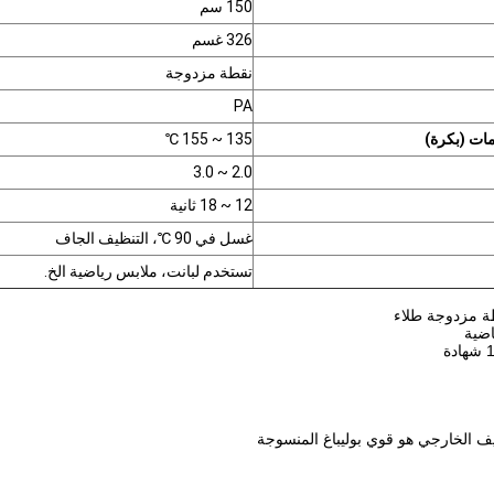
150 سم
326 غسم
نقطة مزدوجة
PA
ات (بكرة)
135 ~ 155 ℃
2.0 ~ 3.0
12 ~ 18 ثانية
غسل في 90 ℃، التنظيف الجاف
تستخدم لبانت، ملابس رياضية الخ.
طة مزدوجة طلاء
اضية
يف الخارجي هو قوي بوليباغ المنسوجة