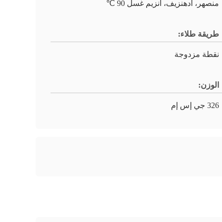
منصهر، أدهنزيف، انزيم غسل 90 ℃
طريقة طلاء:
نقطة مزدوجة
الوزن:
326 جي إس إم