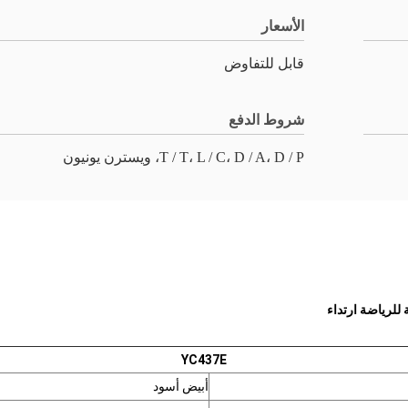
الأسعار
قابل للتفاوض
شروط الدفع
T / T، L / C، D / A، D / P، ويسترن يونيون
YC437E
أبيض أسود