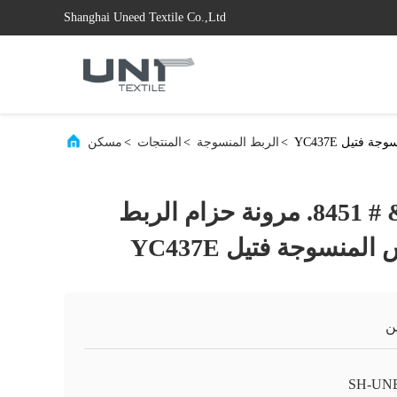
Shanghai Uneed Textile Co.,Ltd
>
الربط المنسوجة
>
المنتجات
>
مسكن
انزيم غسل 90 & # 8451. مرونة حزام الربط
لمنسوجة فتيل YC437E
ن
SH-UN