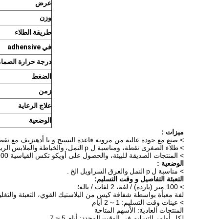
عرض
وزن
طريقة الطلاء
في adhensive
درجة حرارة الصمام
الضغط
زمن
علاج الرعاية
الوضعية
ميزات :
> صنع مع جودة عالية من مرونة قاعدة النسيج و با أدهنزيف مع نق
>
طلاء الصغرى نقطة، ومناسبة ل p
النمل، والخياطة والملابس الري
> المنتجات الصديقة للبيئة، والحصول على أويكو تكس القياسية 100 شهادة
الوضعية :
> مناسبة ل
p
النمل والعرق السراويل الخ
.
التعبئة التفاصيل و وقت التسليم:
> 100 متر (ياردة) / لفة، 2 لفات / بالة؛
لفة معبأة بواسطة شفافة كيس من البلاستيك القوي، التعبئة والتغل
> عينات وقت التسليم: 1 ~ 2 أيام
المنتجات العادية: الأسهم المتاحة
لكل أوامر التسليم في الوقت المحدد: أيام 5 ~ 7