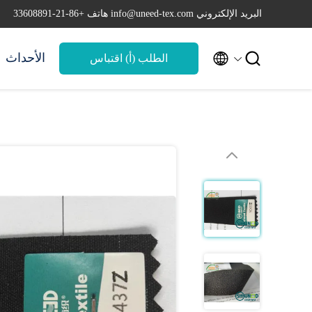
البريد الإلكتروني info@uneed-tex.com
هاتف +86-21-33608891


الأحداث
الطلب (أ) اقتباس