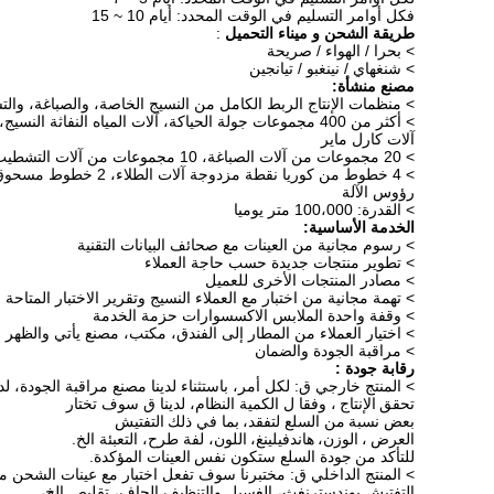
فكل أوامر التسليم في الوقت المحدد: أيام 10 ~ 15
طريقة الشحن و ميناء التحميل
:
> بحرا / الهواء / صريحة
> شنغهاي / نينغبو / تيانجين
مصنع منشأة:
> منظمات الإنتاج الربط الكامل من النسيج الخاصة، والصباغة، وال
> أكثر من 400 مجموعات جولة الحياكة، آلات المياه النفاثة النسيج، مخيط السندات غير المنسوجة آلات،
آلات كارل ماير
> 20 مجموعات من آلات الصباغة، 10 مجموعات من آلات التشطيب
> 4 خطوط من كوريا نقطة مزدوجة آلات الطلاء، 2 خطوط مسحوق الطلاء آلات طلاء، هولندا اللقلق
رؤوس الآلة
> القدرة: 100،000 متر يوميا
الخدمة الأساسية:
> رسوم مجانية من العينات مع صحائف البيانات التقنية
> تطوير منتجات جديدة حسب حاجة العملاء
> مصادر المنتجات الأخرى للعميل
> تهمة مجانية من اختبار مع العملاء النسيج وتقرير الاختبار المتاحة
> وقفة واحدة الملابس الاكسسوارات حزمة الخدمة
> اختيار العملاء من المطار إلى الفندق، مكتب، مصنع يأتي والظهر
> مراقبة الجودة والضمان
رقابة جودة :
> المنتج خارجي ق: لكل أمر، باستثناء لدينا مصنع مراقبة الجودة، 
تحقق
الإنتاج
، وفقا ل الكمية النظام، لدينا ق سوف تختار
بعض نسبة
من السلع لتفقد،
بما في ذلك
التفتيش
العرض
،
الوزن،
هاندفيلينغ،
اللون، لفة طرح، التعبئة الخ.
للتأكد من
جودة السلع ستكون نفس
العينات المؤكدة.
> المنتج الداخلي ق: مختبرنا سوف تفعل اختبار مع عينات الشحن م
التفتيش بوندسترنغث، الغسيل والتنظيف الجاف، تقليص الخ،