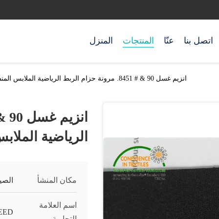
اتصل بنا
عنّا
المنتجات
المنزل
انزيم غسل 90 & # 8451. مرونة حزام الربط الرياضية الملابس المنسوجة فتيل YC437E
الرياضية الملابس ا
مكان المنشأ
الصي
اسم العلامة
EED
التجارية