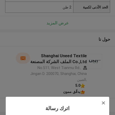
الحد الأدنى لكمية
2 طن
عرض المزيد
حول نا
Shanghai Uneed Textile
Co.,Ltd الملف الشركة المصنعة
No.511, West Tianmu Rd.,
Jingan D. 200070, Shanghai, China
,الصين
5.0
يدقّق ممون
عرض المزيد
اترك رسالة