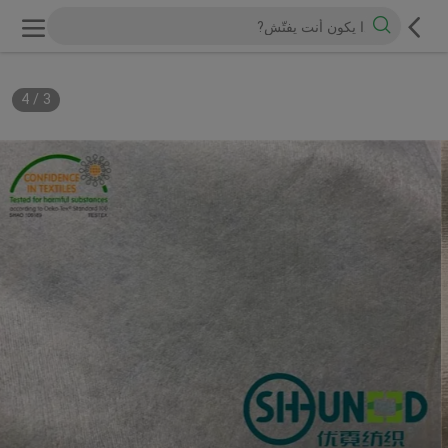
4
/
3