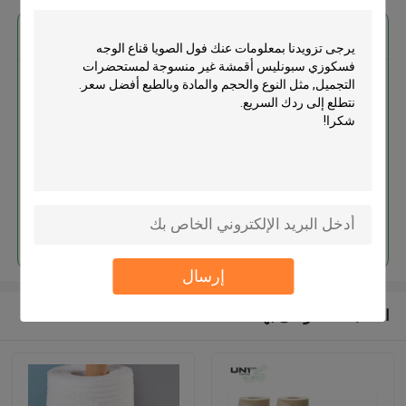
احصل على افضل سعر ل
فول الصويا قناع الوجه فسكوزي
سبونليس أقمشة غير منسوجة
لمستحضرات التجميل
استمر
إرسال
المنتجات الموصى بها