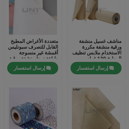
مناشف غسيل منشفة
متعددة الأغراض المطبخ
ورقية منشفة مكررة
القابل للتصرف سبونليس
الاستخدام ملابس تنظيف
أقمشة غير منسوجة
المطبخ 130 غرام
طباعة نمط منشفة ورقية
إرسال استفسار
إرسال استفسار
المنزل
المنتجات
عنّا